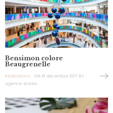
Bensimon colore
Beaugrenelle
Réalisations
ON
16 décembre 2017
BY:
agence-stories