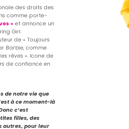
onale des droits des
ions comme porte-
ves »
et annonce un
ing Girl.
uteur de « Toujours
 par Barbie, comme
es rêves ». Icone de
urs de confiance en
s de notre vie que
 c’est à ce moment-là
Donc c’est
tes filles, des
 autres, pour leur