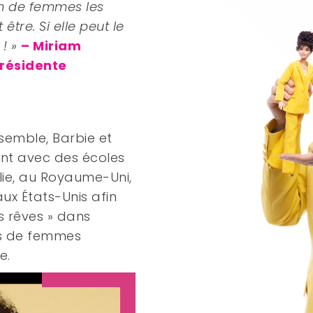
on de femmes les
tre. Si elle peut le
! »
– Miriam
présidente
semble, Barbie et
ront avec des écoles
lie, au Royaume-Uni,
aux États-Unis afin
s rêves » dans
ls de femmes
e.